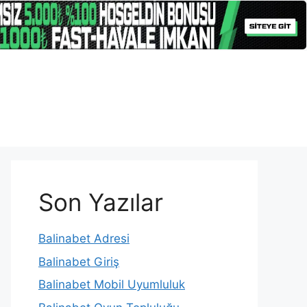
Son Yazılar
Balinabet Adresi
Balinabet Giriş
Balinabet Mobil Uyumluluk