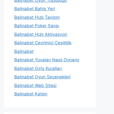
Balinabet Oyun Topluluğu
Balinabet Bahis Yeri
Balinabet Hızlı Tanıtım
Balinabet Poker Şansı
Balinabet Hızlı Aktivasyon
Balinabet Çevrimiçi Çeşitlilik
Balinabet
Balinabet Yuvaları Nasıl Oynanır
Balinabet Giriş Kuralları
Balinabet Oyun Seçenekleri
Balinabet Web Sitesi
Balinabet Katılın