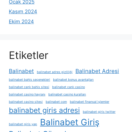
Ocak 2025
Kasım 2024
Ekim 2024
Etiketler
Balinabet
Balinabet Adresi
balinabet adres gizliliği
balinabet bahis seçenekleri
balinabet bonus avantajları
balinabet canlı bahis sitesi
balinabet canlı casino
balinabet casino hayranı
balinabet casino kuralları
balinabet casino sitesi
balinabet com
balinabet finansal i̇şlemler
balinabet giris adresi
balinabet giris twitter
Balinabet Giriş
balinabet giris yap