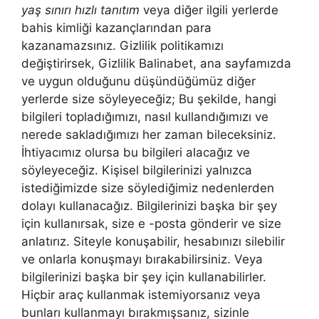
yaş sınırı hızlı tanıtım
veya diğer ilgili yerlerde
bahis kimliği kazançlarından para
kazanamazsınız. Gizlilik politikamızı
değiştirirsek, Gizlilik Balinabet, ana sayfamızda
ve uygun olduğunu düşündüğümüz diğer
yerlerde size söyleyeceğiz; Bu şekilde, hangi
bilgileri topladığımızı, nasıl kullandığımızı ve
nerede sakladığımızı her zaman bileceksiniz.
İhtiyacımız olursa bu bilgileri alacağız ve
söyleyeceğiz. Kişisel bilgilerinizi yalnızca
istediğimizde size söylediğimiz nedenlerden
dolayı kullanacağız. Bilgilerinizi başka bir şey
için kullanırsak, size e -posta gönderir ve size
anlatırız. Siteyle konuşabilir, hesabınızı silebilir
ve onlarla konuşmayı bırakabilirsiniz. Veya
bilgilerinizi başka bir şey için kullanabilirler.
Hiçbir araç kullanmak istemiyorsanız veya
bunları kullanmayı bırakmışsanız, sizinle