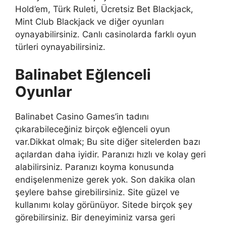
Hold’em, Türk Ruleti, Ücretsiz Bet Blackjack,
Mint Club Blackjack ve diğer oyunları
oynayabilirsiniz. Canlı casinolarda farklı oyun
türleri oynayabilirsiniz.
Balinabet Eğlenceli
Oyunlar
Balinabet Casino Games’in tadını
çıkarabileceğiniz birçok eğlenceli oyun
var.Dikkat olmak; Bu site diğer sitelerden bazı
açılardan daha iyidir. Paranızı hızlı ve kolay geri
alabilirsiniz. Paranızı koyma konusunda
endişelenmenize gerek yok. Son dakika olan
şeylere bahse girebilirsiniz. Site güzel ve
kullanımı kolay görünüyor. Sitede birçok şey
görebilirsiniz. Bir deneyiminiz varsa geri