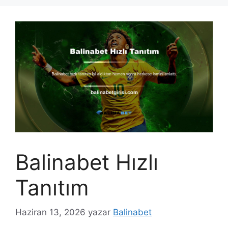
Balinabet Hızlı
Tanıtım
Haziran 13, 2026
yazar
Balinabet