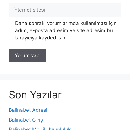
İnternet
sitesi
Daha sonraki yorumlarımda kullanılması için
adım, e-posta adresim ve site adresim bu
tarayıcıya kaydedilsin.
Son Yazılar
Balinabet Adresi
Balinabet Giriş
Balinabet Mobil Uyumluluk