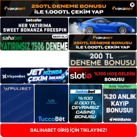
×
BALINABET GİRİŞ İÇİN TIKLAYINIZ!