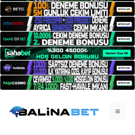
İçeriğe
atla
Menü