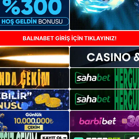
BALINABET GİRİŞ İÇİN TIKLAYINIZ!