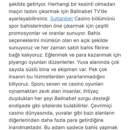
şekilde getiriyor. Herhangi bir kesinti olmadan
maçın tadını çıkarmak için Balinabet TV’de
ayarlayabilirsiniz.
Sultanbet
Casino bölümünü
spor bahislerinden öne çıkarmak için çeşitli
promosyonlar ve oranlar sunuyor. Bahis
seçeneklerini mümkün olan en açık şekilde
sunuyoruz ve her zaman sabit bahis fikrine
bağlı kalıyoruz. Eğlenmek ve para kazanmak için
piyango oyunları düzenlerler. Yuva alanında çok
sayıda süslü bina ve ekipman var. Pek çok
insanın bu hizmetlerden yararlanmadığını
biliyoruz. Sporu seven ve casino oyunları
oynamaktan zevk alan insanlar, ihtiyaç
duydukları her şeyi
Balinabet sorgu desteği
endişede
gibi sitelerde bulabilirler. Çevrimiçi
casino dünyasında, yuvalar gibi bazı alanların
diğerlerinden daha fazla para getirdiğine
inanılmaktadır. Bu adam sadece bahis yapmak