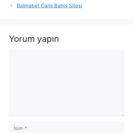
Balinabet Canlı Bahis Sitesi
Yorum yapın
Yorum
İsim