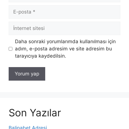
E-
posta
İnternet
sitesi
Daha sonraki yorumlarımda kullanılması için
adım, e-posta adresim ve site adresim bu
tarayıcıya kaydedilsin.
Son Yazılar
Balinabet Adresi