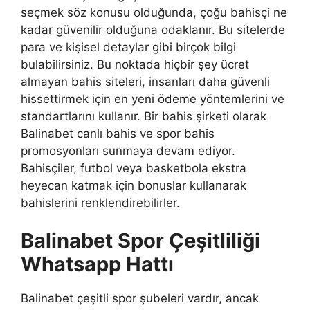
seçmek söz konusu olduğunda, çoğu bahisçi ne
kadar güvenilir olduğuna odaklanır. Bu sitelerde
para ve kişisel detaylar gibi birçok bilgi
bulabilirsiniz. Bu noktada hiçbir şey ücret
almayan bahis siteleri, insanları daha güvenli
hissettirmek için en yeni ödeme yöntemlerini ve
standartlarını kullanır. Bir bahis şirketi olarak
Balinabet canlı bahis ve spor bahis
promosyonları sunmaya devam ediyor.
Bahisçiler, futbol veya basketbola ekstra
heyecan katmak için bonuslar kullanarak
bahislerini renklendirebilirler.
Balinabet Spor Çeşitliliği
Whatsapp Hattı
Balinabet çeşitli spor şubeleri vardır, ancak