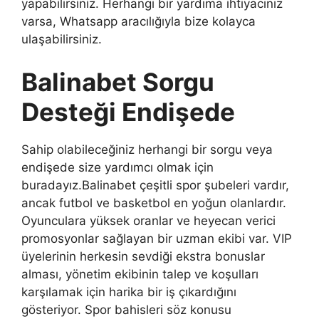
yapabilirsiniz. Herhangi bir yardıma ihtiyacınız
varsa, Whatsapp aracılığıyla bize kolayca
ulaşabilirsiniz.
Balinabet Sorgu
Desteği Endişede
Sahip olabileceğiniz herhangi bir sorgu veya
endişede size yardımcı olmak için
buradayız.Balinabet çeşitli spor şubeleri vardır,
ancak futbol ve basketbol en yoğun olanlardır.
Oyunculara yüksek oranlar ve heyecan verici
promosyonlar sağlayan bir uzman ekibi var. VIP
üyelerinin herkesin sevdiği ekstra bonuslar
alması, yönetim ekibinin talep ve koşulları
karşılamak için harika bir iş çıkardığını
gösteriyor. Spor bahisleri söz konusu