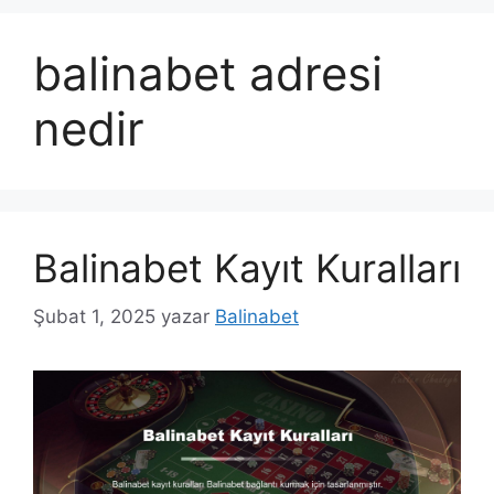
balinabet adresi
nedir
Balinabet Kayıt Kuralları
Şubat 1, 2025
yazar
Balinabet