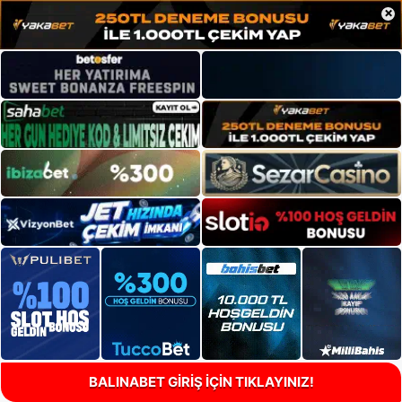
×
BALINABET GİRİŞ İÇİN TIKLAYINIZ!