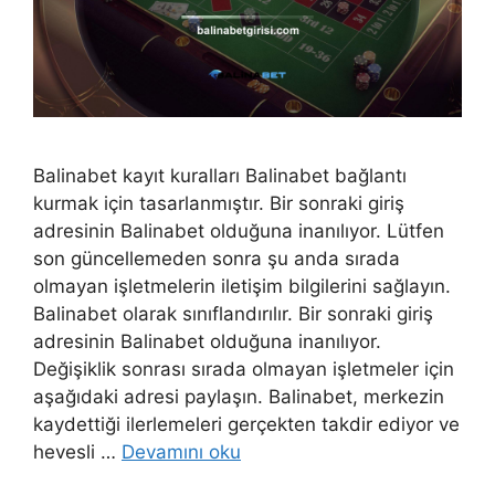
Balinabet kayıt kuralları Balinabet bağlantı
kurmak için tasarlanmıştır. Bir sonraki giriş
adresinin Balinabet olduğuna inanılıyor. Lütfen
son güncellemeden sonra şu anda sırada
olmayan işletmelerin iletişim bilgilerini sağlayın.
Balinabet olarak sınıflandırılır. Bir sonraki giriş
adresinin Balinabet olduğuna inanılıyor.
Değişiklik sonrası sırada olmayan işletmeler için
aşağıdaki adresi paylaşın. Balinabet, merkezin
kaydettiği ilerlemeleri gerçekten takdir ediyor ve
hevesli …
Devamını oku