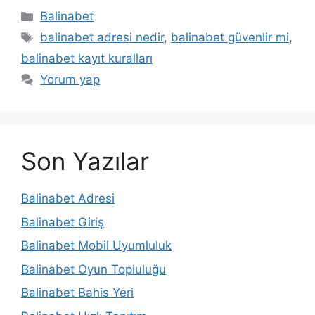
Kategoriler
Balinabet
Etiketler
balinabet adresi nedir
,
balinabet güvenlir mi
,
balinabet kayıt kuralları
Yorum yap
Son Yazılar
Balinabet Adresi
Balinabet Giriş
Balinabet Mobil Uyumluluk
Balinabet Oyun Topluluğu
Balinabet Bahis Yeri