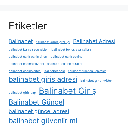
Etiketler
Balinabet
Balinabet Adresi
balinabet adres gizliliği
balinabet bahis seçenekleri
balinabet bonus avantajları
balinabet canlı bahis sitesi
balinabet canlı casino
balinabet casino hayranı
balinabet casino kuralları
balinabet casino sitesi
balinabet com
balinabet finansal i̇şlemler
balinabet giris adresi
balinabet giris twitter
Balinabet Giriş
balinabet giris yap
Balinabet Güncel
balinabet güncel adresi
balinabet güvenlir mi