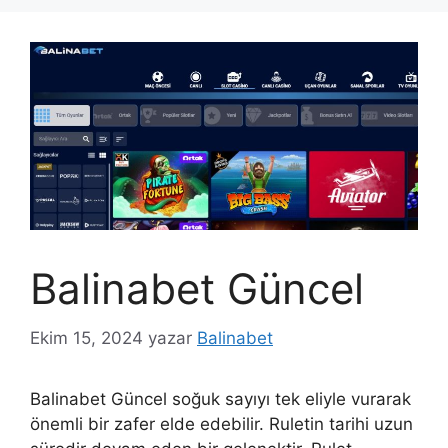
Balinabet Güncel
Ekim 15, 2024
yazar
Balinabet
Balinabet Güncel soğuk sayıyı tek eliyle vurarak
önemli bir zafer elde edebilir. Ruletin tarihi uzun