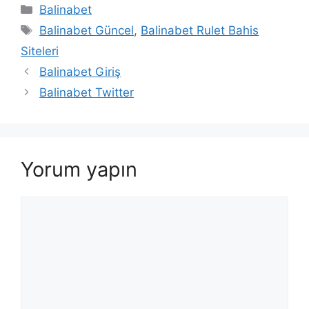
Kategoriler
Balinabet
Etiketler
Balinabet Güncel
,
Balinabet Rulet Bahis
Siteleri
Balinabet Giriş
Balinabet Twitter
Yorum yapın
Yorum