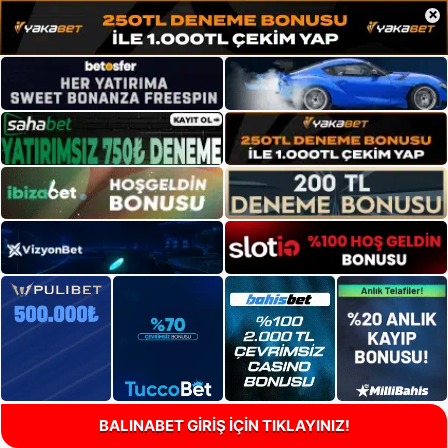
×
BALINABET GİRİŞ İÇİN TIKLAYINIZ!