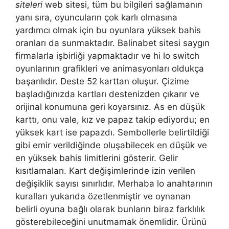
siteleri
web sitesi, tüm bu bilgileri sağlamanın
yanı sıra, oyuncuların çok karlı olmasına
yardımcı olmak için bu oyunlara yüksek bahis
oranları da sunmaktadır. Balinabet sitesi saygın
firmalarla işbirliği yapmaktadır ve hi lo switch
oyunlarının grafikleri ve animasyonları oldukça
başarılıdır. Deste 52 karttan oluşur. Çizime
başladığınızda kartları destenizden çıkarır ve
orijinal konumuna geri koyarsınız. As en düşük
karttı, onu vale, kız ve papaz takip ediyordu; en
yüksek kart ise papazdı. Sembollerle belirtildiği
gibi emir verildiğinde oluşabilecek en düşük ve
en yüksek bahis limitlerini gösterir. Gelir
kısıtlamaları. Kart değişimlerinde izin verilen
değişiklik sayısı sınırlıdır. Merhaba lo anahtarının
kuralları yukarıda özetlenmiştir ve oynanan
belirli oyuna bağlı olarak bunların biraz farklılık
gösterebileceğini unutmamak önemlidir. Ürünü